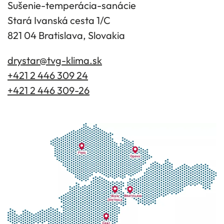
Sušenie-temperácia-sanácie
Stará Ivanská cesta 1/C
821 04 Bratislava, Slovakia
drystar@tvg-klima.sk
+421 2 446 309 24
+421 2 446 309-26